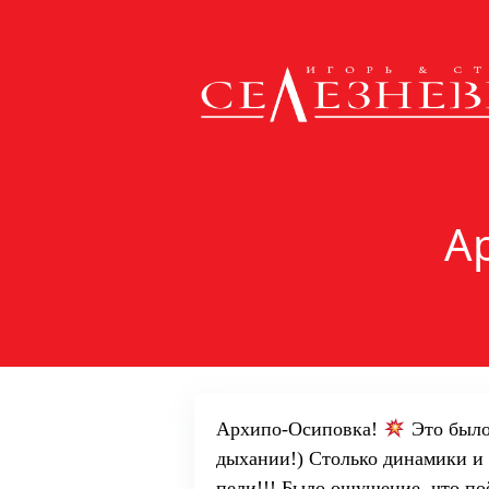
А
Архипо-Осиповка!
Это было
дыхании!) Столько динамики и 
пели!!! Было ощущение, что поё