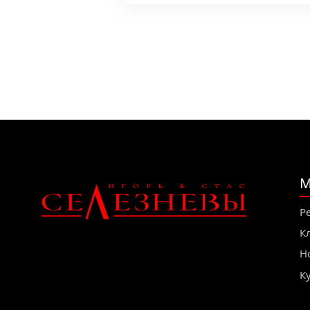
М
Р
К
Н
К