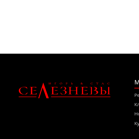
М
Р
К
Н
К