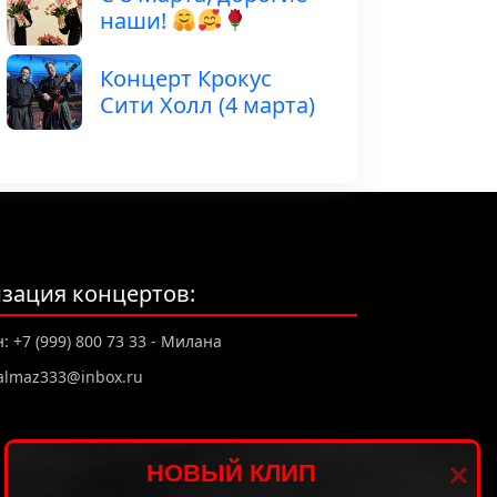
наши!
Концерт Крокус
Сити Холл (4 марта)
зация концертов:
 +7 (999) 800 73 33 - Милана
almaz333@inbox.ru
НОВЫЙ КЛИП