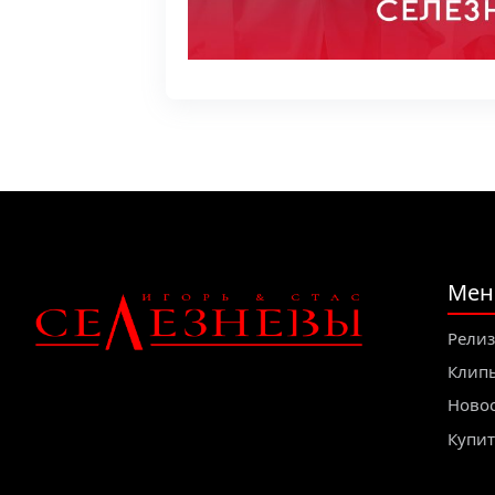
Мен
Рели
Клип
Ново
Купит