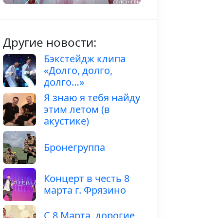
Другие новости:
Бэкстейдж клипа
«Долго, долго,
долго…»
Я знаю я тебя найду
этим летом (в
акустике)
Бронегруппа
Концерт в честь 8
марта г. Фрязино
С 8 Марта, дорогие