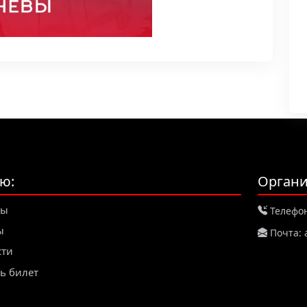
ю:
Органи
зы
Телефон:
ы
Почта: 
сти
ь билет