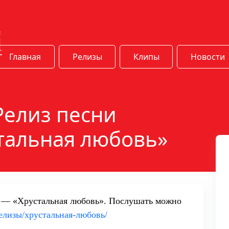
Главная
Релизы
Клипы
Новости
Релиз песни
тальная любовь»
ы — «Хрустальная любовь». Послушать можно
/релизы/хрустальная-любовь/