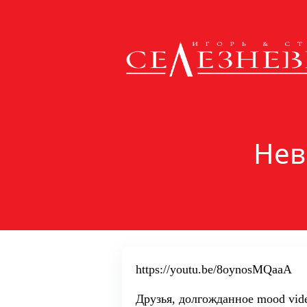
Нев
https://youtu.be/8oynosMQaaA
Друзья, долгожданное mood vid