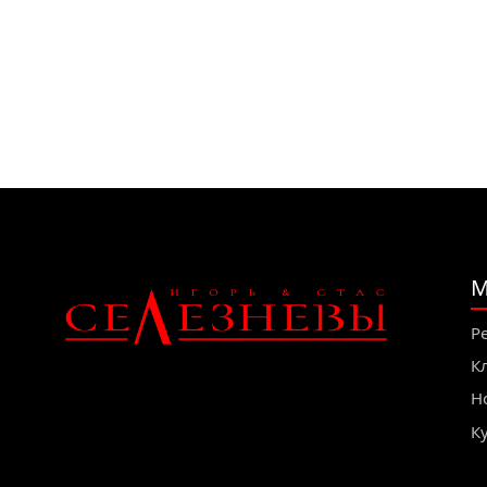
М
Р
К
Н
К