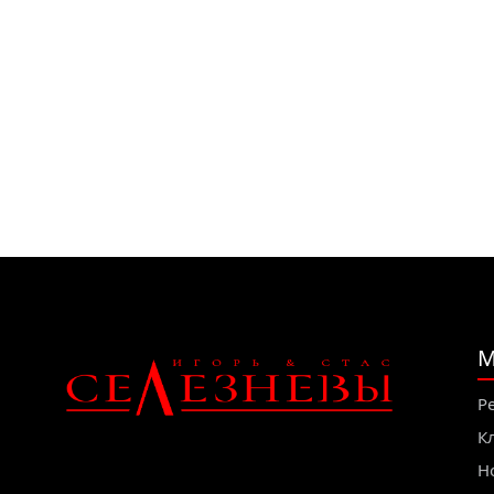
М
Р
К
Н